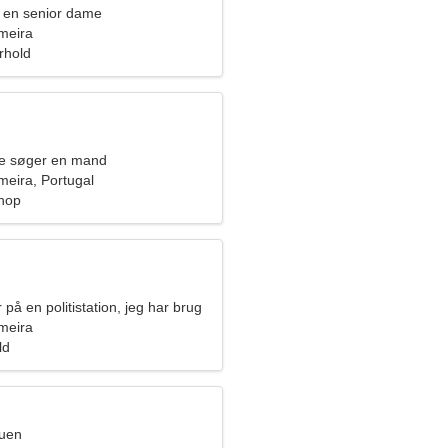
 en senior dame
meira
orhold
de søger en mand
meira, Portugal
hop
 på en politistation, jeg har brug
uld kvinde
meira
ld
ruen