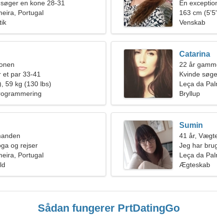
 søger en kone 28-31
En exception
eira, Portugal
163 cm (5'5"
tik
Venskab
Catarina
ionen
22 år gamm
 et par 33-41
Kvinde søg
, 59 kg (130 lbs)
Leça da Pal
Programmering
Bryllup
Sumin
manden
41 år, Vægt
oga og rejser
Jeg har brug
eira, Portugal
Leça da Pal
ld
Ægteskab
Sådan fungerer PrtDatingGo