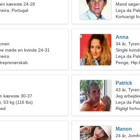
 en kæreste 24-28
Mand søger
eira, Portugal
Leça da Pal
Kortvarigt f
Anna
ionen
34 år, Tyren
rne møde en kvinde 24-31
Single kvin
meira
Leça da Pal
Entreprenørskab
Penge, Hip-
Patrick
43 år, Tyren
en kæreste 30-37
Jeg arbejder
, 53 kg (116 lbs)
for en yndef
Leça da Pal
hed
Rigtigt forho
Manon
24 år, Jomf