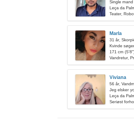
Single mand
Leça da Palm
Teater, Robo
Marla
31 år, Skorp
Kvinde søger
171 cm (5'8")
Vandretur, 
Viviana
56 år, Vand
Jeg elsker y
Leça da Palm
Seriøst forho