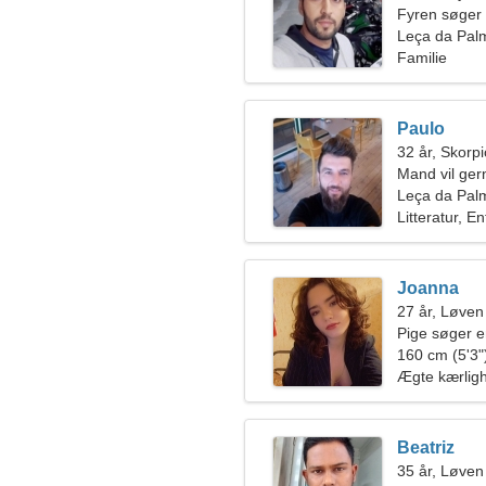
Fyren søger
Leça da Palm
Familie
Paulo
32 år, Skorp
Mand vil ge
Leça da Pal
Litteratur, 
Joanna
27 år, Løven
Pige søger 
160 cm (5'3")
Ægte kærlig
Beatriz
35 år, Løven