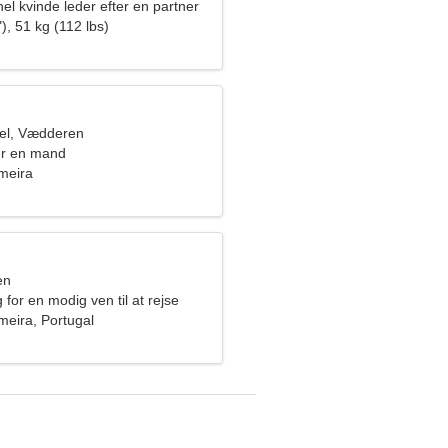
el kvinde leder efter en partner
), 51 kg (112 lbs)
el, Vædderen
er en mand
meira
en
 for en modig ven til at rejse
meira, Portugal