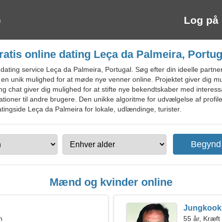
Log på
ratis online dating Leça da Palmeira, Portug
dating service Leça da Palmeira, Portugal. Søg efter din ideelle partne
er en unik mulighed for at møde nye venner online. Projektet giver dig mu
ing chat giver dig mulighed for at stifte nye bekendtskaber med intere
ioner til andre brugere. Den unikke algoritme for udvælgelse af profiler
datingside Leça da Palmeira for lokale, udlændinge, turister.
Mænd og kvinder online
Jungkook
n
55 år, Kræft