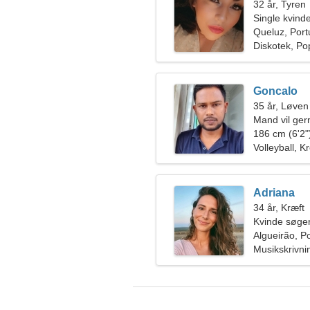
32 år, Tyren
Single kvin
Queluz, Port
Diskotek, P
Goncalo
35 år, Løven
Mand vil ge
186 cm (6'2")
Volleyball, 
Adriana
34 år, Kræft
Kvinde søger
Algueirão, P
Musikskrivni