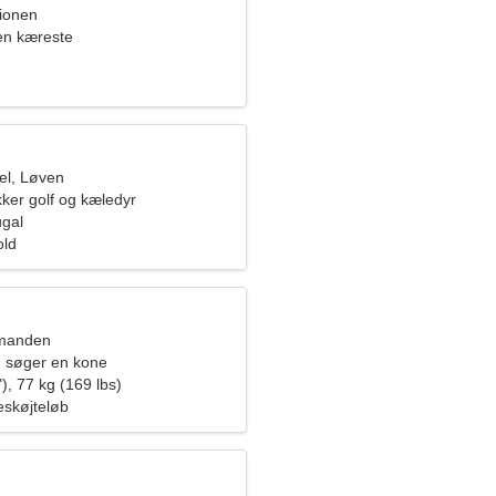
pionen
en kæreste
el, Løven
ker golf og kæledyr
ugal
old
dmanden
 søger en kone
), 77 kg (169 lbs)
leskøjteløb