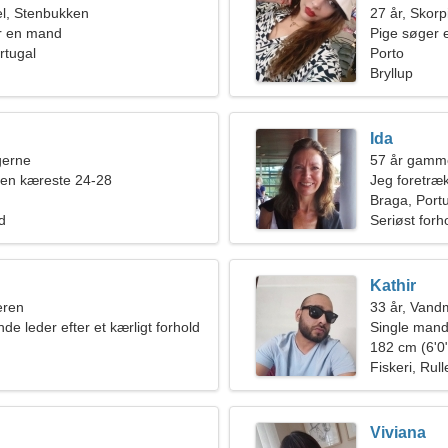
l, Stenbukken
27 år, Skor
r en mand
Pige søger 
rtugal
Porto
Bryllup
Ida
ngerne
57 år gamm
 en kæreste 24-28
Jeg foretræk
Braga, Port
ld
Seriøst forh
Kathir
eren
33 år, Van
nde leder efter et kærligt forhold
Single mand
182 cm (6'0"
Fiskeri, Rul
Viviana