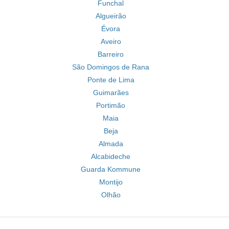
Funchal
Algueirão
Évora
Aveiro
Barreiro
São Domingos de Rana
Ponte de Lima
Guimarães
Portimão
Maia
Beja
Almada
Alcabideche
Guarda Kommune
Montijo
Olhão