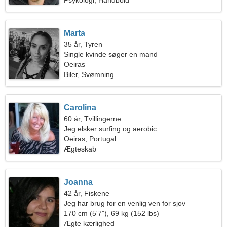
Psykologi, Håndbold
Marta
35 år, Tyren
Single kvinde søger en mand
Oeiras
Biler, Svømning
Carolina
60 år, Tvillingerne
Jeg elsker surfing og aerobic
Oeiras, Portugal
Ægteskab
Joanna
42 år, Fiskene
Jeg har brug for en venlig ven for sjov
170 cm (5'7"), 69 kg (152 lbs)
Ægte kærlighed