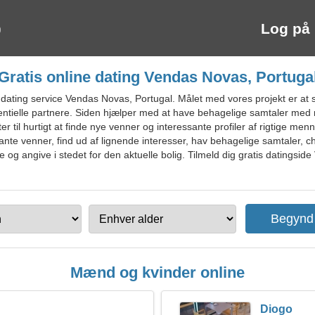
Log på
Gratis online dating Vendas Novas, Portuga
dating service Vendas Novas, Portugal. Målet med vores projekt er at s
entielle partnere. Siden hjælper med at have behagelige samtaler med mu
r til hurtigt at finde nye venner og interessante profiler af rigtige menn
ante venner, find ud af lignende interesser, hav behagelige samtaler, c
e og angive i stedet for den aktuelle bolig. Tilmeld dig gratis datingsi
Mænd og kvinder online
Diogo