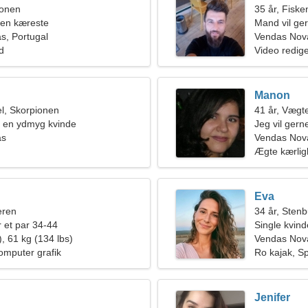
ionen
35 år, Fiske
 en kæreste
Mand vil ge
s, Portugal
Vendas Nov
ld
Video redig
Manon
l, Skorpionen
41 år, Vægt
er en ydmyg kvinde
Jeg vil ger
as
Vendas Nova
Ægte kærli
Eva
eren
34 år, Sten
 et par 34-44
Single kvin
, 61 kg (134 lbs)
Vendas Nov
omputer grafik
Ro kajak, Sp
Jenifer