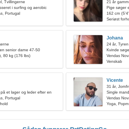
, Tvillingerne
21 år gamm
sseret i surfing og aerobic
Pige søger 
s, Portugal
162 cm (5'4"
Seriøst forh
Johana
ngerne
24 år, Tyren
en senior dame 47-50
Kvinde søg
, 80 kg (176 lbs)
Vendas Nov
Venskab
Vicente
31 år, Jomf
på et lager og leder efter en
Single mand
s, Portugal
Vendas Nova
rhold
Yoga, Popm