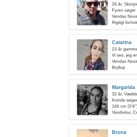
26 år, Skorp
Fyren søger
Vendas Nova
Rigtigt forho
Catarina
23 år gamme
Vi ses, jeg 
Vendas Nov
Bryllup
Margarida
32 år, Vædd
Kvinde søger
166 cm (5'6")
Vandretur, C
Bruna