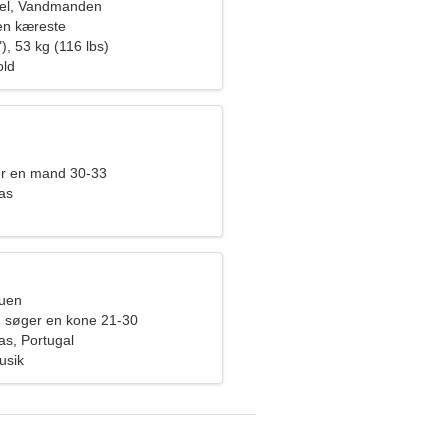
el, Vandmanden
en kæreste
), 53 kg (116 lbs)
old
er en mand 30-33
as
ruen
 søger en kone 21-30
s, Portugal
usik