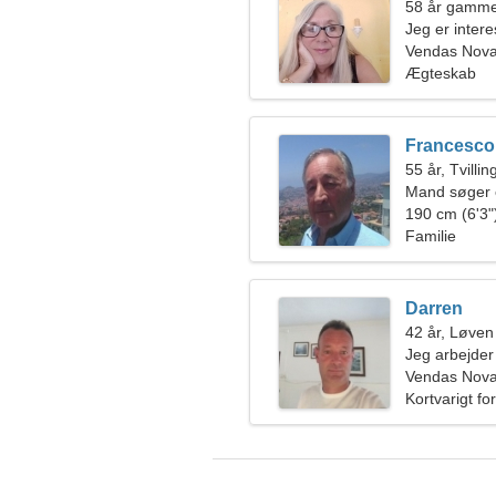
58 år gammel
Jeg er intere
Vendas Nova
Ægteskab
Francesco
55 år, Tvilli
Mand søger 
190 cm (6'3")
Familie
Darren
42 år, Løven
Jeg arbejder 
smuk kvinde
Vendas Nova
Kortvarigt fo