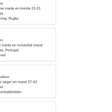
ne
rne møde en kvinde 23-31
as
ering, Rugby
en
ne møde en romantisk mand
s, Portugal
ghed
bukken
de søger en mand 37-42
as
ortsaktiviteter