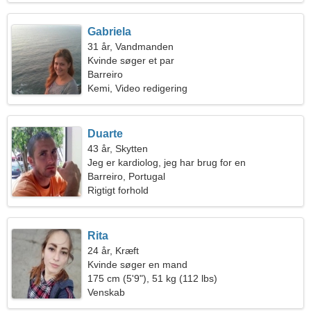
Gabriela
31 år, Vandmanden
Kvinde søger et par
Barreiro
Kemi, Video redigering
Duarte
43 år, Skytten
Jeg er kardiolog, jeg har brug for en
charmerende kvinde
Barreiro, Portugal
Rigtigt forhold
Rita
24 år, Kræft
Kvinde søger en mand
175 cm (5'9"), 51 kg (112 lbs)
Venskab