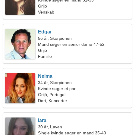
Kvinde søger en mand 31-33
Grijó
Venskab
Edgar
56 år, Skorpionen
Mand søger en senior dame 47-52
Grijó
Familie
Nelma
34 år, Skorpionen
Kvinde søger et par
Grijó, Portugal
Dart, Koncerter
Iara
30 år, Løven
Single kvinde søger en mand 35-40