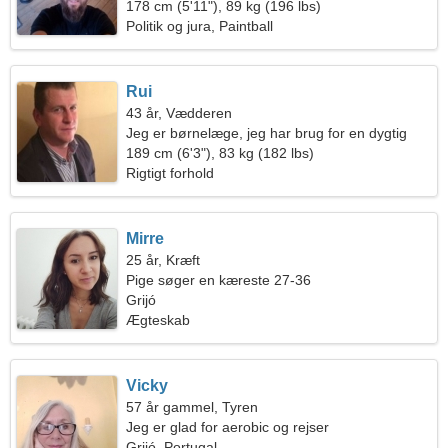
178 cm (5'11"), 89 kg (196 lbs)
Politik og jura, Paintball
Rui
43 år, Vædderen
Jeg er børnelæge, jeg har brug for en dygtig
kvinde
189 cm (6'3"), 83 kg (182 lbs)
Rigtigt forhold
Mirre
25 år, Kræft
Pige søger en kæreste 27-36
Grijó
Ægteskab
Vicky
57 år gammel, Tyren
Jeg er glad for aerobic og rejser
Grijó, Portugal