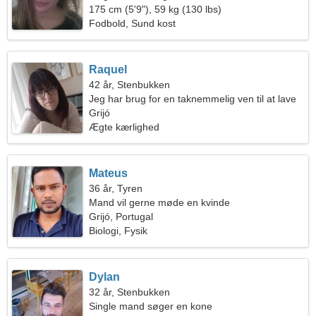
175 cm (5'9"), 59 kg (130 lbs)
Fodbold, Sund kost
Raquel
42 år, Stenbukken
Jeg har brug for en taknemmelig ven til at lave
mad sammen
Grijó
Ægte kærlighed
Mateus
36 år, Tyren
Mand vil gerne møde en kvinde
Grijó, Portugal
Biologi, Fysik
Dylan
32 år, Stenbukken
Single mand søger en kone