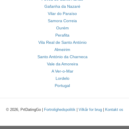
Gafanha da Nazaré
Vilar do Paraíso
Samora Correia
Ourém
Perafita
Vila Real de Santo António
Almeirim
Santo António da Charneca
Vale da Amoreira
A Ver-o-Mar
Lordelo
Portugal
© 2026, PrtDatingGo |
Fortrolighedspolitik
|
Vilkår for brug
|
Kontakt os