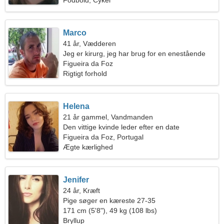
Fodbold, Cykel
Marco
41 år, Vædderen
Jeg er kirurg, jeg har brug for en enestående
kvinde
Figueira da Foz
Rigtigt forhold
Helena
21 år gammel, Vandmanden
Den vittige kvinde leder efter en date
Figueira da Foz, Portugal
Ægte kærlighed
Jenifer
24 år, Kræft
Pige søger en kæreste 27-35
171 cm (5'8"), 49 kg (108 lbs)
Bryllup