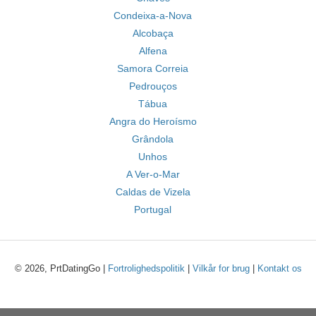
Condeixa-a-Nova
Alcobaça
Alfena
Samora Correia
Pedrouços
Tábua
Angra do Heroísmo
Grândola
Unhos
A Ver-o-Mar
Caldas de Vizela
Portugal
© 2026, PrtDatingGo |
Fortrolighedspolitik
|
Vilkår for brug
|
Kontakt os