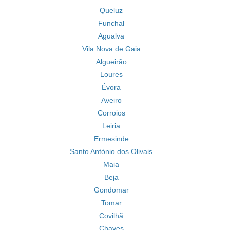
Queluz
Funchal
Agualva
Vila Nova de Gaia
Algueirão
Loures
Évora
Aveiro
Corroios
Leiria
Ermesinde
Santo António dos Olivais
Maia
Beja
Gondomar
Tomar
Covilhã
Chaves