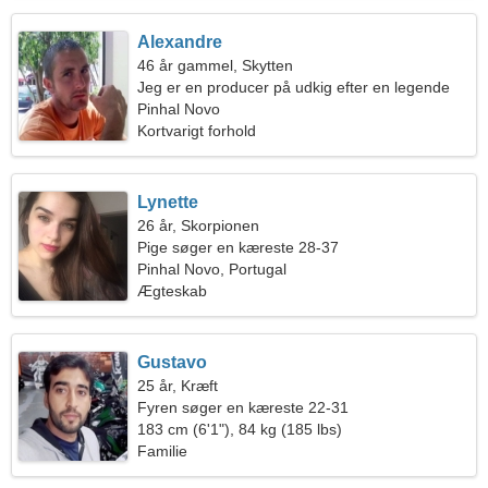
Alexandre
46 år gammel, Skytten
Jeg er en producer på udkig efter en legende
kvinde
Pinhal Novo
Kortvarigt forhold
Lynette
26 år, Skorpionen
Pige søger en kæreste 28-37
Pinhal Novo, Portugal
Ægteskab
Gustavo
25 år, Kræft
Fyren søger en kæreste 22-31
183 cm (6'1"), 84 kg (185 lbs)
Familie