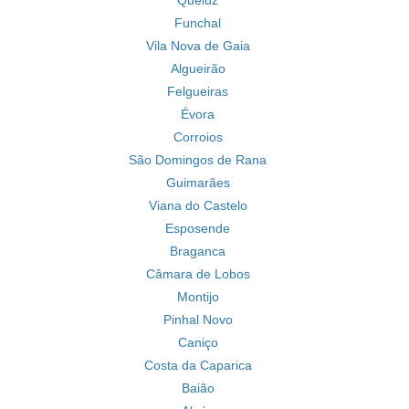
Queluz
Funchal
Vila Nova de Gaia
Algueirão
Felgueiras
Évora
Corroios
São Domingos de Rana
Guimarães
Viana do Castelo
Esposende
Braganca
Câmara de Lobos
Montijo
Pinhal Novo
Caniço
Costa da Caparica
Baião