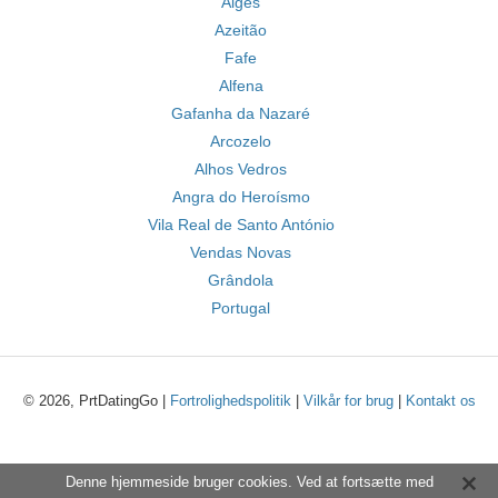
Algés
Azeitão
Fafe
Alfena
Gafanha da Nazaré
Arcozelo
Alhos Vedros
Angra do Heroísmo
Vila Real de Santo António
Vendas Novas
Grândola
Portugal
© 2026, PrtDatingGo |
Fortrolighedspolitik
|
Vilkår for brug
|
Kontakt os
Denne hjemmeside bruger cookies. Ved at fortsætte med