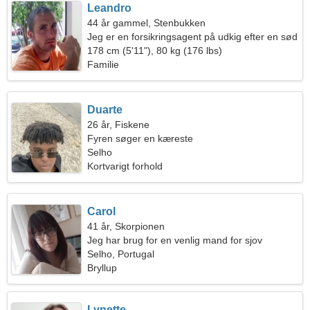
Leandro
44 år gammel, Stenbukken
Jeg er en forsikringsagent på udkig efter en sød
kvinde
178 cm (5'11"), 80 kg (176 lbs)
Familie
Duarte
26 år, Fiskene
Fyren søger en kæreste
Selho
Kortvarigt forhold
Carol
41 år, Skorpionen
Jeg har brug for en venlig mand for sjov
Selho, Portugal
Bryllup
Lynette