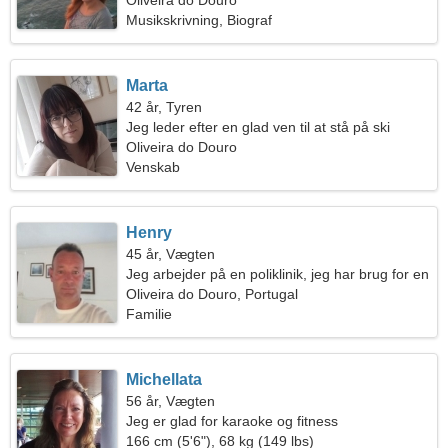
Oliveira do Douro
Musikskrivning, Biograf
Marta
42 år, Tyren
Jeg leder efter en glad ven til at stå på ski
sammen
Oliveira do Douro
Venskab
Henry
45 år, Vægten
Jeg arbejder på en poliklinik, jeg har brug for en
sensitiv kvinde
Oliveira do Douro, Portugal
Familie
Michellata
56 år, Vægten
Jeg er glad for karaoke og fitness
166 cm (5'6"), 68 kg (149 lbs)