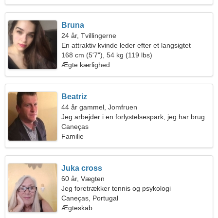
Bruna
24 år, Tvillingerne
En attraktiv kvinde leder efter et langsigtet
forhold
168 cm (5'7"), 54 kg (119 lbs)
Ægte kærlighed
Beatriz
44 år gammel, Jomfruen
Jeg arbejder i en forlystelsespark, jeg har brug
for en følsom kvinde
Caneças
Familie
Juka cross
60 år, Vægten
Jeg foretrækker tennis og psykologi
Caneças, Portugal
Ægteskab