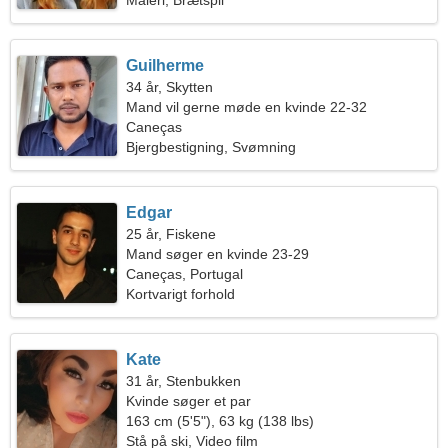
Maleri, Brætspil
Guilherme
34 år, Skytten
Mand vil gerne møde en kvinde 22-32
Caneças
Bjergbestigning, Svømning
Edgar
25 år, Fiskene
Mand søger en kvinde 23-29
Caneças, Portugal
Kortvarigt forhold
Kate
31 år, Stenbukken
Kvinde søger et par
163 cm (5'5"), 63 kg (138 lbs)
Stå på ski, Video film