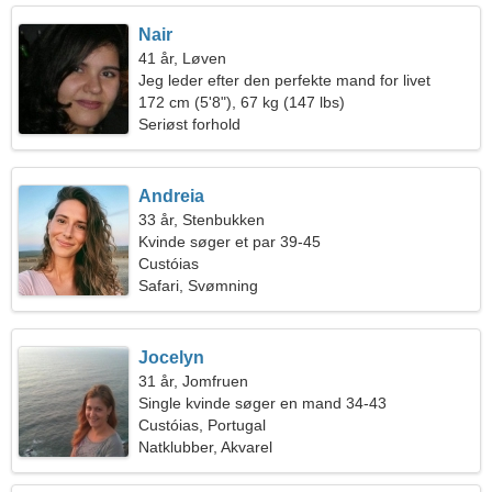
Nair
41 år, Løven
Jeg leder efter den perfekte mand for livet
172 cm (5'8"), 67 kg (147 lbs)
Seriøst forhold
Andreia
33 år, Stenbukken
Kvinde søger et par 39-45
Custóias
Safari, Svømning
Jocelyn
31 år, Jomfruen
Single kvinde søger en mand 34-43
Custóias, Portugal
Natklubber, Akvarel