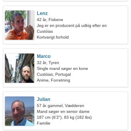
Lenz
42 år, Fiskene
Jeg er en producent på udkig efter en
vidunderlig kvinde
Custóias
Kortvarigt forhold
Marco
32 år, Tyren
Single mand søger en kone
Custóias, Portugal
Anime, Forretning
Julian
57 år gammel, Vædderen
Mand søger en senior dame
187 cm (6'2"), 83 kg (182 lbs)
Familie