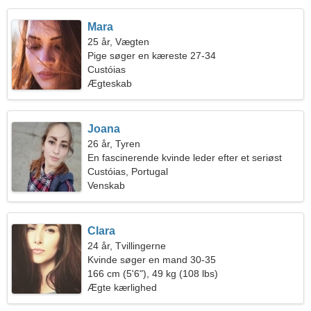
Mara
25 år, Vægten
Pige søger en kæreste 27-34
Custóias
Ægteskab
Joana
26 år, Tyren
En fascinerende kvinde leder efter et seriøst
forhold
Custóias, Portugal
Venskab
Clara
24 år, Tvillingerne
Kvinde søger en mand 30-35
166 cm (5'6"), 49 kg (108 lbs)
Ægte kærlighed