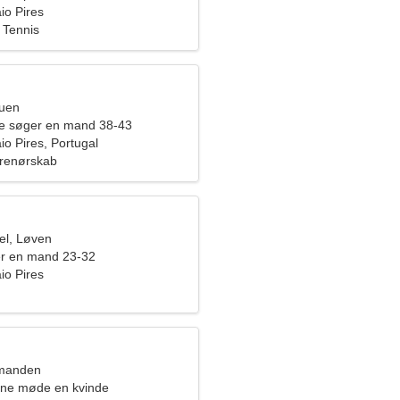
io Pires
 Tennis
ruen
de søger en mand 38-43
io Pires, Portugal
prenørskab
el, Løven
er en mand 23-32
io Pires
dmanden
rne møde en kvinde