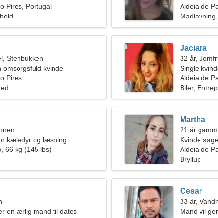
o Pires, Portugal
Aldeia de Pa
rhold
Madlavning,
Jaciara
l, Stenbukken
32 år, Jomf
en omsorgsfuld kvinde
Single kvin
io Pires
Aldeia de Pa
hed
Biler, Entre
Martha
ionen
21 år gamm
for kæledyr og læsning
Kvinde søg
, 66 kg (145 lbs)
Aldeia de Pa
Bryllup
Cesar
n
33 år, Van
er en ærlig mand til dates
Mand vil ge