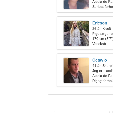
Aldeia de Pai
Seriøst forho
Ericson
26 år, Kræft
Pige søger 
170 cm (5'7")
Venskab
Octavio
41 år, Skorp
Jeg er plasti
charmerende
Aldeia de Pai
Rigtigt forho