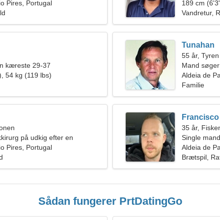
o Pires, Portugal
189 cm (6'3"
ld
Vandretur, R
Tunahan
55 år, Tyren
en kæreste 29-37
Mand søger
, 54 kg (119 lbs)
Aldeia de Pa
Familie
Francisco
ionen
35 år, Fiske
kkirurg på udkig efter en
Single mand
 kvinde
o Pires, Portugal
Aldeia de Pa
ld
Brætspil, Ra
Sådan fungerer PrtDatingGo