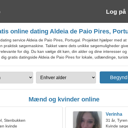
Log på
tis online dating Aldeia de Paio Pires, Port
ating service Aldeia de Paio Pires, Portugal. Projektet hjælper med at 
 en praktisk søgemaskine. Takket være dets unikke søgemuligheder giver
relevante for dig. Du kan vælge dit køn, din alder og dine interesser o
 dig gratis datingside Aldeia de Paio Pires for lokale, udlændinge, turiste
Mænd og kvinder online
Verinha
l, Stenbukken
31 år, Tyren
en kvinde
Kvinde søge