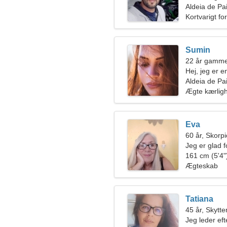
Aldeia de Pai
Kortvarigt fo
Sumin
22 år gamme
Hej, jeg er 
Aldeia de Pa
Ægte kærlig
Eva
60 år, Skorp
Jeg er glad 
161 cm (5'4")
Ægteskab
Tatiana
45 år, Skytte
Jeg leder eft