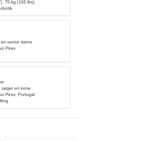
), 75 kg (165 lbs)
obotik
 en senior dame
io Pires
ne
 søger en kone
io Pires, Portugal
fting